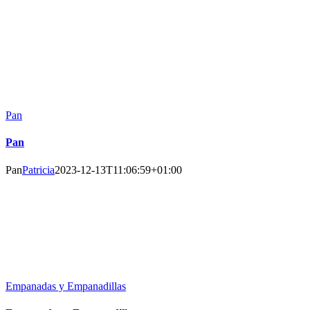
Saltar
al
contenido
Pan
Pan
Pan
Patricia
2023-12-13T11:06:59+01:00
Empanadas y Empanadillas