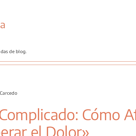
ia
.
adas de blog.
 Complicado: Cómo Af
erar el Dolor»