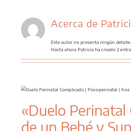
Saltar
al
contenido
Acerca de
Patric
Este autor no presenta ningún detalle
Hasta ahora Patricia ha creado 2 entr
«Duelo Perinatal
de un Bebé y Sup