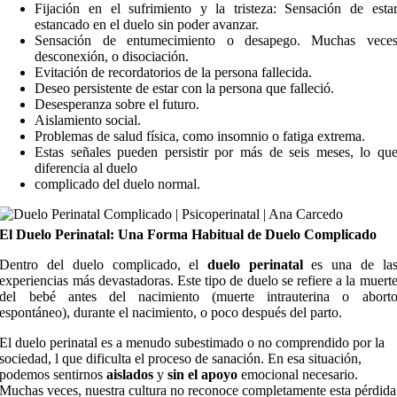
Fijación en el sufrimiento y la tristeza: Sensación de esta
estancado en el duelo sin poder avanzar.
Sensación de entumecimiento o desapego. Muchas vece
desconexión, o disociación.
Evitación de recordatorios de la persona fallecida.
Deseo persistente de estar con la persona que falleció.
Desesperanza sobre el futuro.
Aislamiento social.
Problemas de salud física, como insomnio o fatiga extrema.
Estas señales pueden persistir por más de seis meses, lo qu
diferencia al duelo
complicado del duelo normal.
El Duelo Perinatal: Una Forma Habitual de Duelo Complicado
Dentro del duelo complicado, el
duelo perinatal
es una de la
experiencias más devastadoras. Este tipo de duelo se refiere a la muert
del bebé antes del nacimiento (muerte intrauterina o abort
espontáneo), durante el nacimiento, o poco después del parto.
El duelo perinatal es a menudo subestimado o no comprendido por la
sociedad, l que dificulta el proceso de sanación. En esa situación,
podemos sentirnos
aislados
y
sin el apoyo
emocional necesario.
Muchas veces, nuestra cultura no reconoce completamente esta pérdida