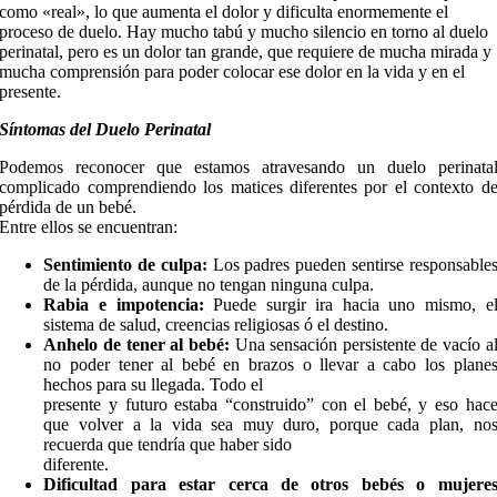
como «real», lo que aumenta el dolor y dificulta enormemente el
proceso de duelo. Hay mucho tabú y mucho silencio en torno al duelo
perinatal, pero es un dolor tan grande, que requiere de mucha mirada y
mucha comprensión para poder colocar ese dolor en la vida y en el
presente.
Síntomas del Duelo Perinatal
Podemos reconocer que estamos atravesando un duelo perinata
complicado comprendiendo los matices diferentes por el contexto d
pérdida de un bebé.
Entre ellos se encuentran:
Sentimiento de culpa:
Los padres pueden sentirse responsable
de la pérdida, aunque no tengan ninguna culpa.
Rabia e impotencia:
Puede surgir ira hacia uno mismo, e
sistema de salud, creencias religiosas ó el destino.
Anhelo de tener al bebé:
Una sensación persistente de vacío a
no poder tener al bebé en brazos o llevar a cabo los plane
hechos para su llegada. Todo el
presente y futuro estaba “construido” con el bebé, y eso hac
que volver a la vida sea muy duro, porque cada plan, no
recuerda que tendría que haber sido
diferente.
Dificultad para estar cerca de otros bebés o mujere