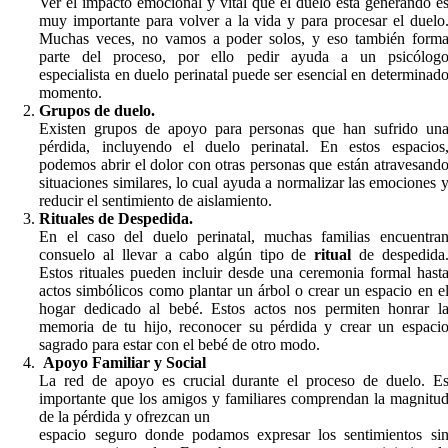
Ver el impacto emocional y vital que el duelo está generando e
muy importante para volver a la vida y para procesar el duelo
Muchas veces, no vamos a poder solos, y eso también form
parte del proceso, por ello pedir ayuda a un psicólog
especialista en duelo perinatal puede ser esencial en determinad
momento.
Grupos de duelo.
Existen grupos de apoyo para personas que han sufrido un
pérdida, incluyendo el duelo perinatal. En estos espacios
podemos abrir el dolor con otras personas que están atravesand
situaciones similares, lo cual ayuda a normalizar las emociones 
reducir el sentimiento de aislamiento.
Rituales de Despedida.
En el caso del duelo perinatal, muchas familias encuentra
consuelo al llevar a cabo algún tipo de
ritual
de despedida
Estos rituales pueden incluir desde una ceremonia formal hast
actos simbólicos como plantar un árbol o crear un espacio en e
hogar dedicado al bebé. Estos actos nos permiten honrar l
memoria de tu hijo, reconocer su pérdida y crear un espaci
sagrado para estar con el bebé de otro modo.
Apoyo Familiar y Social
La red de apoyo es crucial durante el proceso de duelo. E
importante que los amigos y familiares comprendan la magnitu
de la pérdida y ofrezcan un
espacio seguro donde podamos expresar los sentimientos si