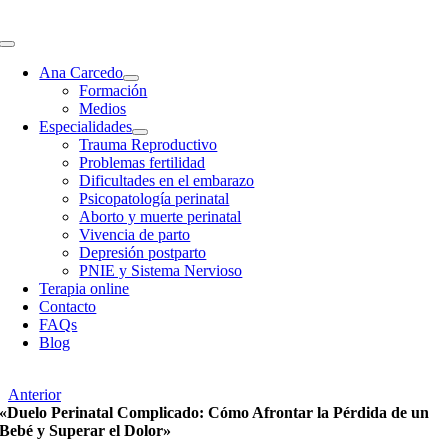
Saltar
Toggle
al
Navigation
Ana Carcedo
contenido
Formación
Medios
Especialidades
Trauma Reproductivo
Problemas fertilidad
Dificultades en el embarazo
Psicopatología perinatal
Aborto y muerte perinatal
Vivencia de parto
Depresión postparto
PNIE y Sistema Nervioso
Terapia online
Contacto
FAQs
Blog
Anterior
«Duelo Perinatal Complicado: Cómo Afrontar la Pérdida de un
Bebé y Superar el Dolor»