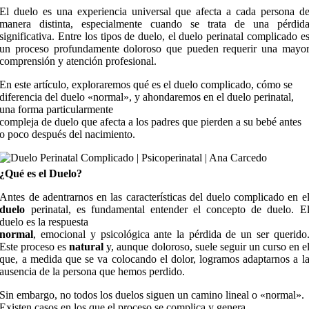
El duelo es una experiencia universal que afecta a cada persona d
manera distinta, especialmente cuando se trata de una pérdid
significativa. Entre los tipos de duelo, el duelo perinatal complicado e
un proceso profundamente doloroso que pueden requerir una mayo
comprensión y atención profesional.
En este artículo, exploraremos qué es el duelo complicado, cómo se
diferencia del duelo «normal», y ahondaremos en el duelo perinatal,
una forma particularmente
compleja de duelo que afecta a los padres que pierden a su bebé antes
o poco después del nacimiento.
¿Qué es el Duelo?
Antes de adentrarnos en las características del duelo complicado en e
duelo
perinatal, es fundamental entender el concepto de duelo. E
duelo es la respuesta
normal
, emocional y psicológica ante la pérdida de un ser querido
Este proceso es
natural
y, aunque doloroso, suele seguir un curso en e
que, a medida que se va colocando el dolor, logramos adaptarnos a l
ausencia de la persona que hemos perdido.
Sin embargo, no todos los duelos siguen un camino lineal o «normal».
Existen casos en los que el proceso se complica y genera