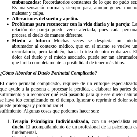
embarazadas:
Recordatorios constantes de lo que no pudo ser
Es una sensación normal y siempre pasa, aunque genera much
malestar y culpa.
Alteraciones del sueño y apetito.
Problemas para reconectar con la vida diaria y la pareja:
L
relación de pareja puede verse afectada, pues cada person
procesa el duelo de manera diferente.
Miedo a futuro:
Muchas veces se despierta un mied
abrumador al contexto médico, que en sí mismo se vuelve u
recordatorio, pero también, hacia la idea de otro embarazo. E
dolor del duelo y el miedo asociado, puede ser tan abrumado
que limita completamente la posibilidad de tener más hijos.
¿Cómo Abordar el Duelo Perinatal Complicado?
El duelo perinatal complicado, requiere de un enfoque especializad
que ayude a la persona a procesar la pérdida, a elaborar las partes d
sufrimiento y a reconocer qué está pasando para que ese duelo natura
se haya ido complicando en el tiempo. Ignorar o reprimir el dolor sol
puede prolongar y profundizar el
sufrimiento. Algunas cosas que podemos hacer son:
Terapia Psicológica Individualizada,
con un especialista e
duelo.
El acompañamiento de un profesional de la psicología e
fundamental.